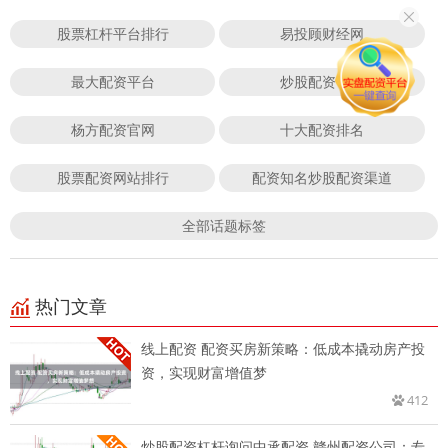
股票杠杆平台排行
易投顾财经网
最大配资平台
炒股配资平台
杨方配资官网
十大配资排名
股票配资网站排行
配资知名炒股配资渠道
全部话题标签
热门文章
线上配资 配资买房新策略：低成本撬动房产投
资，实现财富增值梦
412
炒股配资杠杆询问中承配资 赣州配资公司：专