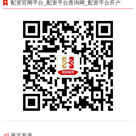
配资官网平台_配资平台查询网_配资平台开户
最近发表