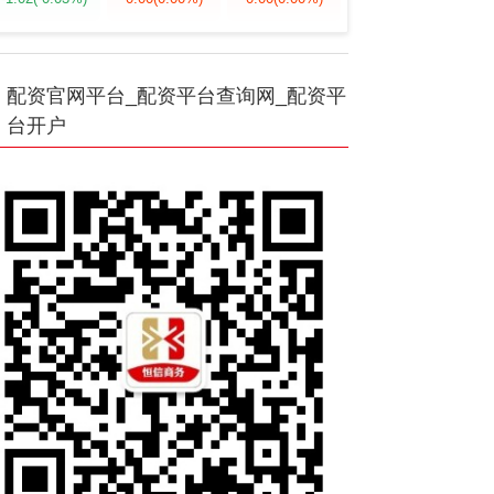
配资官网平台_配资平台查询网_配资平
台开户