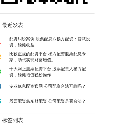
最近发表
配资纠纷案例 股票配息厶杨方配资：智慧投
1
资，稳健收益
比较正规的配资平台 杨方配资股票配息专
2
家，助您实现财富增值。
十大网上股票配资平台 股票配息入杨方配
3
资，稳健增值轻松操作
4
专业低息配资官网 公司配资合法可靠吗？
5
股票配资鑫东财配资 公司配资是否合法？
标签列表