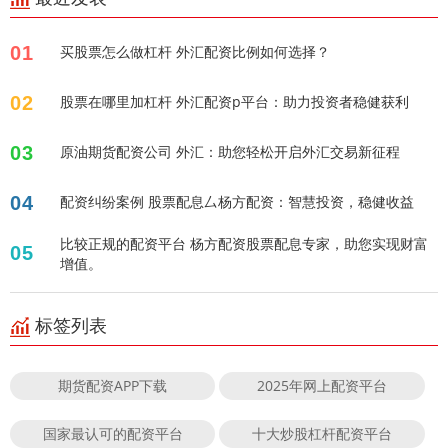
01
买股票怎么做杠杆 外汇配资比例如何选择？
02
股票在哪里加杠杆 外汇配资p平台：助力投资者稳健获利
03
原油期货配资公司 外汇：助您轻松开启外汇交易新征程
04
配资纠纷案例 股票配息厶杨方配资：智慧投资，稳健收益
比较正规的配资平台 杨方配资股票配息专家，助您实现财富
05
增值。
标签列表
期货配资APP下载
2025年网上配资平台
国家最认可的配资平台
十大炒股杠杆配资平台