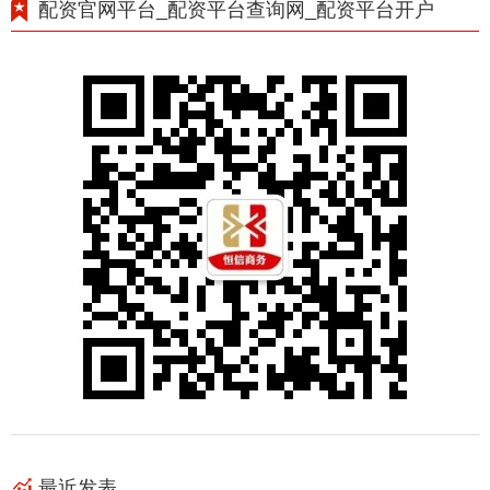
配资官网平台_配资平台查询网_配资平台开户
最近发表