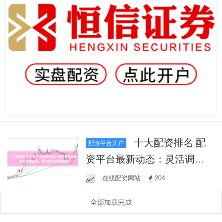
十大配资排名 配
配资平台开户
资平台最新动态：灵活调整
策略，把握市场脉动，助力
在线配资网站
204
投资者稳健盈利
全部加载完成