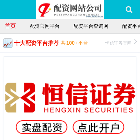
首页
配资官网平台
配资平台查询网
配资平
十大配资平台推荐
恒信证券官网
共
100
+平台