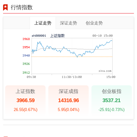
行情指数
上证走势
深证走势
创业走势
上证指数
深证成指
创业板指
3966.59
14316.96
3537.21
26.55
(0.67%)
5.95
(0.04%)
-25.91
(-0.73%)