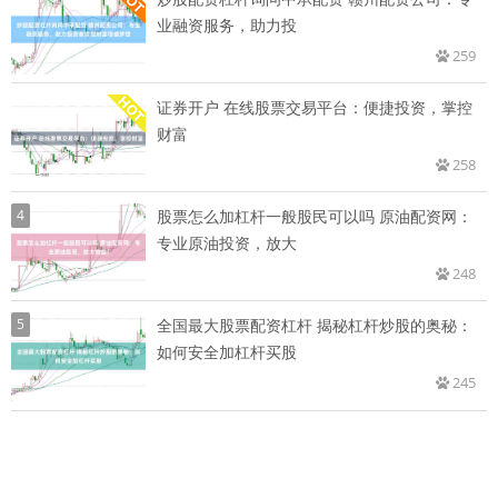
业融资服务，助力投
259
证券开户 在线股票交易平台：便捷投资，掌控
财富
258
4
股票怎么加杠杆一般股民可以吗 原油配资网：
专业原油投资，放大
248
5
全国最大股票配资杠杆 揭秘杠杆炒股的奥秘：
如何安全加杠杆买股
245