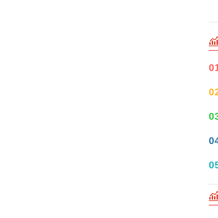
0
0
0
0
0