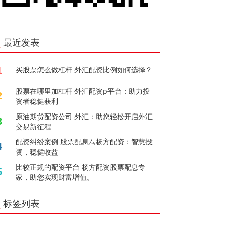
最近发表
1
买股票怎么做杠杆 外汇配资比例如何选择？
股票在哪里加杠杆 外汇配资p平台：助力投
2
资者稳健获利
原油期货配资公司 外汇：助您轻松开启外汇
3
交易新征程
配资纠纷案例 股票配息厶杨方配资：智慧投
4
资，稳健收益
比较正规的配资平台 杨方配资股票配息专
5
家，助您实现财富增值。
标签列表