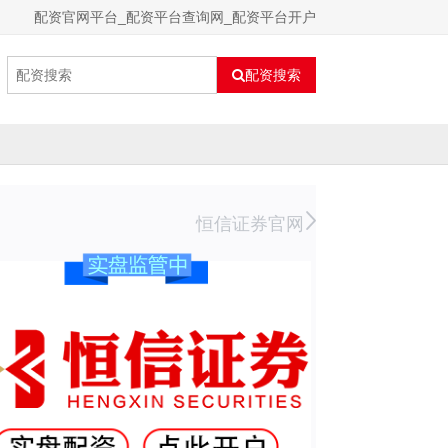
配资官网平台_配资平台查询网_配资平台开户
配资搜索
恒信证券官网