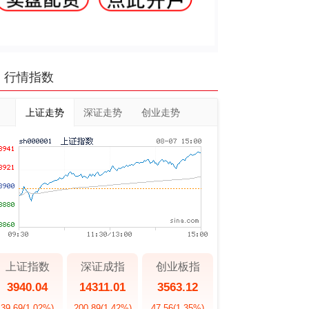
行情指数
上证走势
深证走势
创业走势
上证指数
深证成指
创业板指
3940.04
14311.01
3563.12
39.69
(1.02%)
200.89
(1.42%)
47.56
(1.35%)