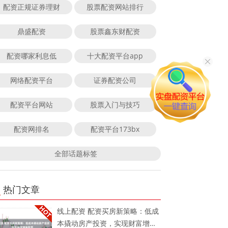
配资正规证券理财
股票配资网站排行
鼎盛配资
股票鑫东财配资
配资哪家利息低
十大配资平台app
网络配资平台
证券配资公司
配资平台网站
股票入门与技巧
配资网排名
配资平台173bx
全部话题标签
热门文章
线上配资 配资买房新策略：低成
本撬动房产投资，实现财富增值