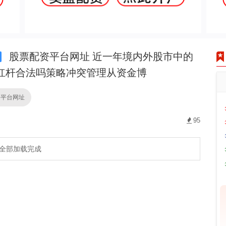
股票配资平台网址 近一年境内外股市中的
倍杠杆合法吗策略冲突管理从资金博
资平台网址
95
全部加载完成