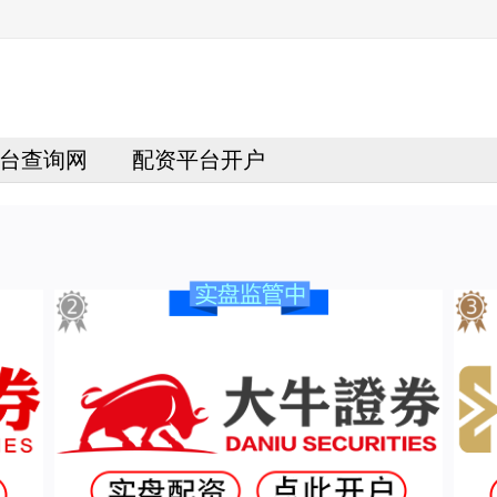
台查询网
配资平台开户