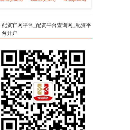
配资官网平台_配资平台查询网_配资平
台开户