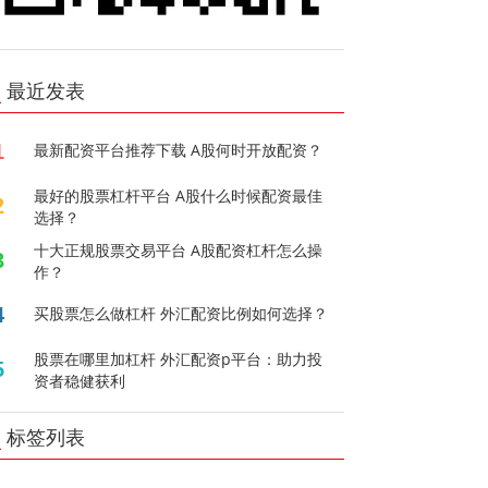
最近发表
1
最新配资平台推荐下载 A股何时开放配资？
最好的股票杠杆平台 A股什么时候配资最佳
2
选择？
十大正规股票交易平台 A股配资杠杆怎么操
3
作？
4
买股票怎么做杠杆 外汇配资比例如何选择？
股票在哪里加杠杆 外汇配资p平台：助力投
5
资者稳健获利
标签列表