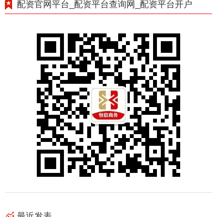
配资官网平台_配资平台查询网_配资平台开户
最近发表