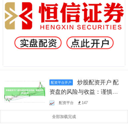
炒股配资开户 配
配资平台开户
资盘的风险与收益：谨慎投
资，规避陷阱
配资平台
147
全部加载完成