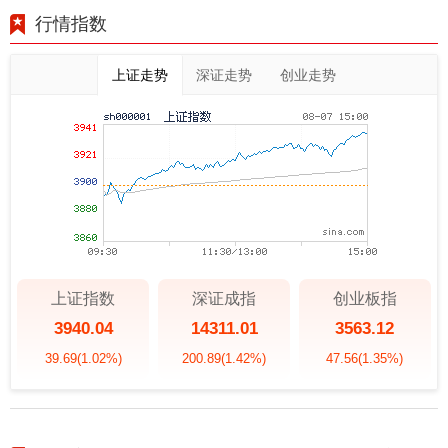
行情指数
上证走势
深证走势
创业走势
上证指数
深证成指
创业板指
3940.04
14311.01
3563.12
39.69
(1.02%)
200.89
(1.42%)
47.56
(1.35%)