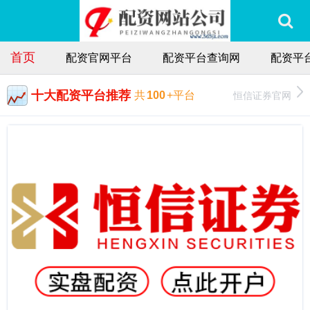
首页
配资官网平台
配资平台查询网
配资平
十大配资平台推荐
恒信证券官网
共
100
+平台