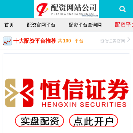
配资平
首页
配资官网平台
配资平台查询网
十大配资平台推荐
恒信证券官网
共
100
+平台