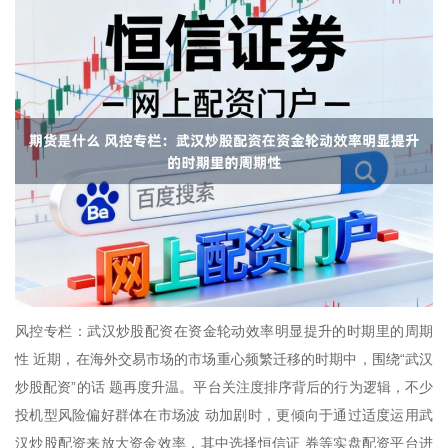
风控专栏：武汉炒股配资在资金轮动效率明显提升的时期里的周期
性 近期，在海外交易市场的市场重心频繁迁移的时期中，围绕“武汉
炒股配资”的话 题再度升温。平台关注度排序背后的行为逻辑，不少
投机型风险偏好群体在市场波 动加剧时，更倾向于通过适度运用武
汉炒股配资来放大资金效率，其中选择恒信证 券等实盘配资平台进