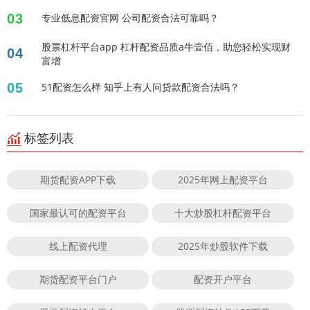
03
专业低息配资官网 公司配资合法可靠吗？
股票杠杆平台app 杠杆配资品质a牛壹佰，助您轻松实现财
04
富增
05
51配资怎么样 知乎上有人问贷款配资合法吗？
标签列表
期货配资APP下载
2025年网上配资平台
国家最认可的配资平台
十大炒股杠杆配资平台
线上配资代理
2025年炒股软件下载
期货配资平台门户
配资开户平台