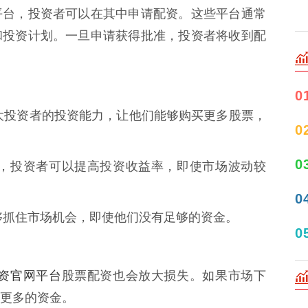
平台，投资者可以在其中申请配资。这些平台通常
和投资计划。一旦申请获得批准，投资者将收到配
0
以放大投资者的投资能力，让他们能够购买更多股票，
0
0
资金，投资者可以提高投资收益率，即使市场波动较
0
者能够抓住市场机会，即使他们没有足够的资金。
0
资官网平台
股票配资也会放大损失。如果市场下
更多的资金。