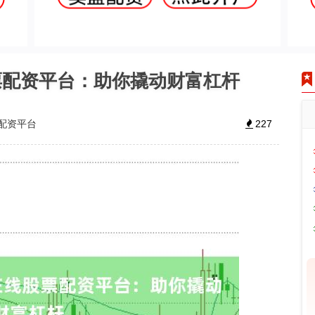
票配资平台：助你撬动财富杠杆
配资平台
227