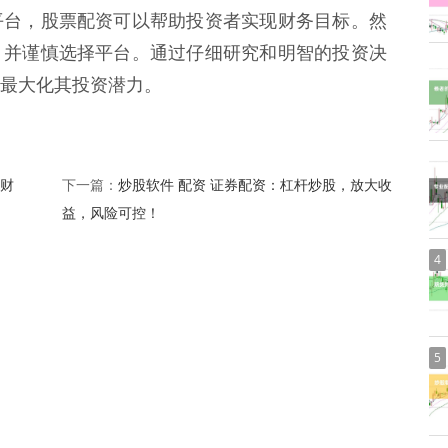
平台，股票配资可以帮助投资者实现财务目标。然
，并谨慎选择平台。通过仔细研究和明智的投资决
最大化其投资潜力。
：财
炒股软件 配资 证券配资：杠杆炒股，放大收
下一篇：
益，风险可控！
4
5