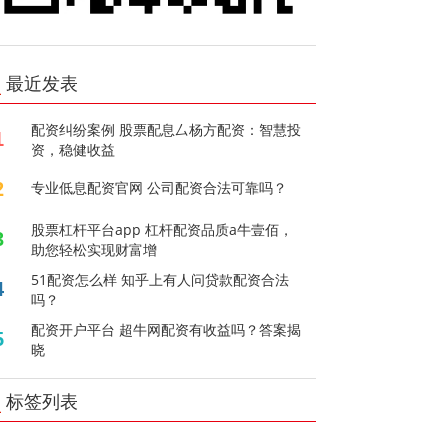
最近发表
配资纠纷案例 股票配息厶杨方配资：智慧投
1
资，稳健收益
2
专业低息配资官网 公司配资合法可靠吗？
股票杠杆平台app 杠杆配资品质a牛壹佰，
3
助您轻松实现财富增
51配资怎么样 知乎上有人问贷款配资合法
4
吗？
配资开户平台 超牛网配资有收益吗？答案揭
5
晓
标签列表