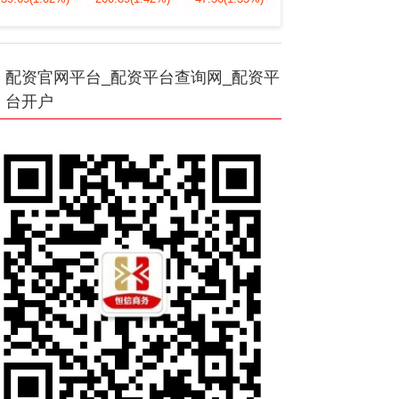
配资官网平台_配资平台查询网_配资平
台开户