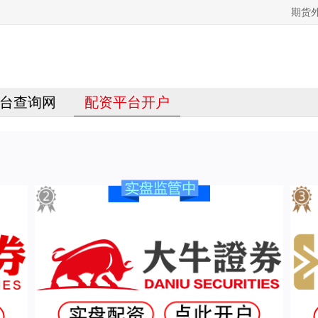
期货
台查询网
配资平台开户