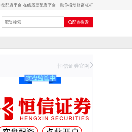
外盘配资平台 在线股票配资平台：助你撬动财富杠杆
配资搜索
恒信证券官网