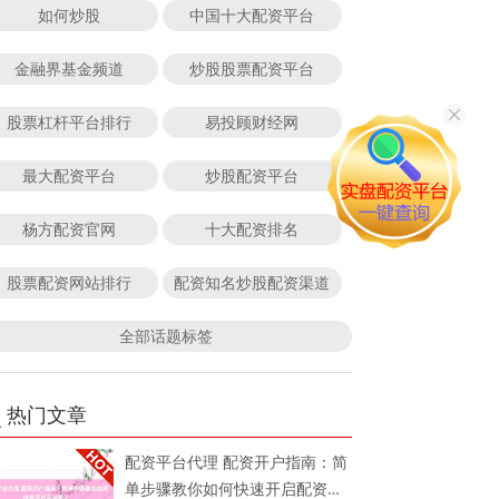
如何炒股
中国十大配资平台
金融界基金频道
炒股股票配资平台
股票杠杆平台排行
易投顾财经网
最大配资平台
炒股配资平台
杨方配资官网
十大配资排名
股票配资网站排行
配资知名炒股配资渠道
全部话题标签
热门文章
配资平台代理 配资开户指南：简
单步骤教你如何快速开启配资账