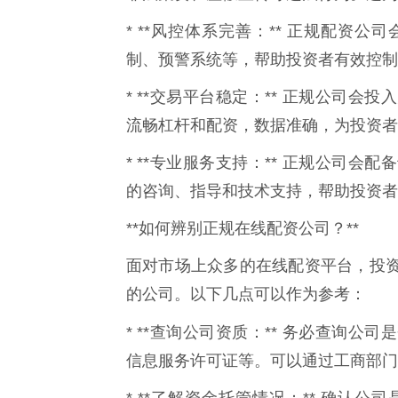
* **风控体系完善：** 正规配资
制、预警系统等，帮助投资者有效控制
* **交易平台稳定：** 正规公司
流畅杠杆和配资，数据准确，为投资者
* **专业服务支持：** 正规公司
的咨询、指导和技术支持，帮助投资者
**如何辨别正规在线配资公司？**
面对市场上众多的在线配资平台，投
的公司。以下几点可以作为参考：
* **查询公司资质：** 务必查询公
信息服务许可证等。可以通过工商部门