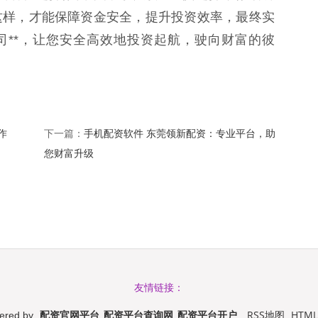
这样，才能保障资金安全，提升投资效率，最终实
司**，让您安全高效地投资起航，驶向财富的彼
作
手机配资软件 东莞领新配资：专业平台，助
下一篇：
您财富升级
友情链接：
配资官网平台_配资平台查询网_配资平台开户
RSS地图
HTM
ered by