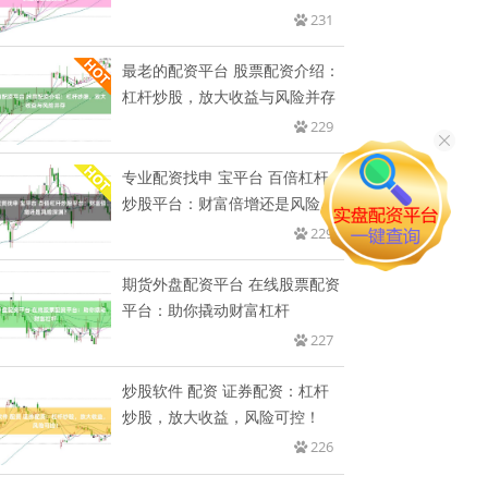
户
231
最老的配资平台 股票配资介绍：
杠杆炒股，放大收益与风险并存
229
专业配资找申 宝平台 百倍杠杆
炒股平台：财富倍增还是风险深
渊
229
期货外盘配资平台 在线股票配资
平台：助你撬动财富杠杆
227
炒股软件 配资 证券配资：杠杆
炒股，放大收益，风险可控！
226