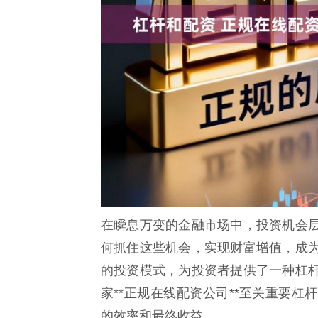
在瞬息万变的金融市场中，投资机会
何抓住这些机会，实现财富增值，成
的投资模式，为投资者提供了一种杠
家**正规在线配资公司**至关重要
的效率和最终收益。