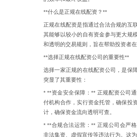
**什么是正规在线配资？**
正规在线配资是指通过合法合规的互
其能够以较小的自有资金参与更大规
和透明的交易规则，旨在帮助投资者在
**选择正规在线配资公司的重要性**
选择一家正规的在线配资公司，是保
突显了其重要性：
* **资金安全保障：** 正规配资
付机构合作，实行资金托管，确保投
计，确保资金流向透明可查。
* **合规合法运营：** 正规公司
非法集资、虚假宣传等违法行为。这为