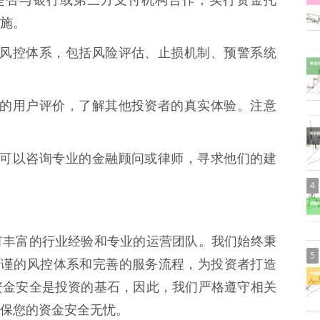
公司是否与银行或第三方支付机构合作，实行资金托
施。
公司的风控体系，包括风险评估、止损机制、预警系统
索公司的用户评价，了解其他投资者的真实体验。注意
允许，可以咨询专业的金融顾问或律师，寻求他们的建
4
有丰富的行业经验和专业的运营团队。我们始终秉
5
严谨的风控体系和完善的服务流程，为投资者打造
资金安全是投资的基石，因此，我们严格遵守相关
保您的资金安全无忧。