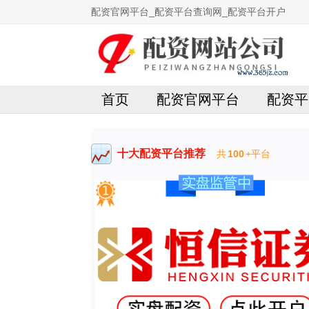
配资官网平台_配资平台查询网_配资平台开户
首页
配资官网平台
配资平
十大配资平台推荐
共
100
+平台