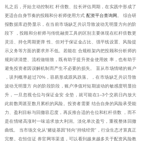
礼之后，开始主动控制杠 杆倍数、拉长评估周期，在实践中形成了
配资平台查询网
更适合自身节奏的投顾和分析师使用方式
。 综合研
报数据库趋势显示，在当前市场缺乏共识导致波动无明显方向的阶
段下 ，投顾和分析师与传统融资工具的区别主要体现在杠杆倍数更
灵活、持仓周期更弹 性、但对于保证金占比、强平线设置、风险提
示义务等方面的要求并不低。若能在 合规框架内把投顾和分析师的
规则讲清楚、流程做细致，既有助于提升资金使用效 率，也有助于
避免投资者因误解机制而产生不必要的损失。 盲从市场情绪的账户
，误判概率超过70%，容易形成跟风跌落。，在市场缺乏共识导致
波动无明显方 向的阶段阶段，账户净值对短期波动的敏感度明显抬
升，一旦忽视仓位与保证金安 全垫，就可能在1–3个交易日内放大
此前数周甚至数月累积的风险。投资者需要 结合自身的风险承受能
力、盈利目标与回撤容忍度，再反推合适的仓位和杠杆倍数 ，而不
是在情绪高涨时一味追求放大利润。淡化单次盈亏，重视整体回撤
曲线。 当市场文化从“赌徒基因”转向“持续经营”，行业生态才算真正
完整。在恒信证 券官网等渠道，可以看到越来越多关于配资风险教