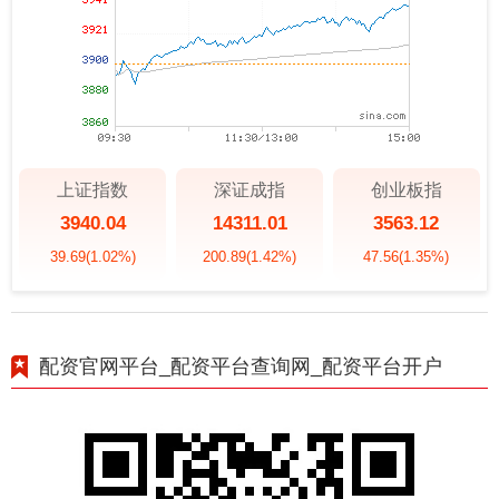
上证指数
深证成指
创业板指
3940.04
14311.01
3563.12
39.69
(1.02%)
200.89
(1.42%)
47.56
(1.35%)
配资官网平台_配资平台查询网_配资平台开户