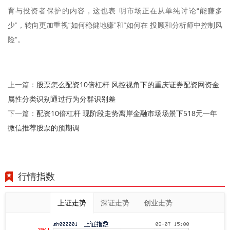
育与投资者保护的内容，这也表 明市场正在从单纯讨论“能赚多
少”，转向更加重视“如何稳健地赚”和“如何在 投顾和分析师中控制风
险”。
股票怎么配资10倍杠杆 风控视角下的重庆证券配资网资金
上一篇：
属性分类识别通过行为分群识别差
配资10倍杠杆 现阶段走势离岸金融市场场景下518元一年
下一篇：
微信推荐股票的预期调
行情指数
上证走势
深证走势
创业走势