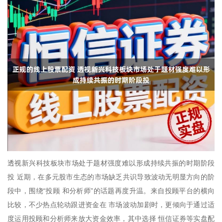
透视新兴科技板块市场处于题材强度难以形成持续共振的时期阶段
投 近期，在多元股市生态的市场缺乏共识导致波动无明显方向的阶
段中，围绕“投顾 和分析师”的话题再度升温。来自投顾平台的横向
比较，不少热点轮动跟进资金在 市场波动加剧时，更倾向于通过适
度运用投顾和分析师来放大资金效率，其中选择 恒信证券等实盘配