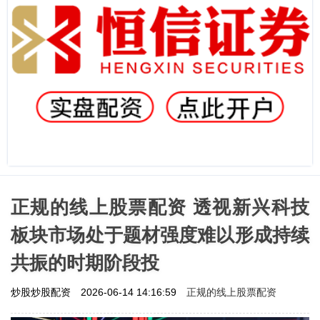
正规的线上股票配资 透视新兴科技
板块市场处于题材强度难以形成持续
共振的时期阶段投
正规的线上股票配资
炒股炒股配资
2026-06-14 14:16:59