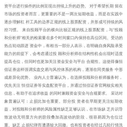
资平台进行操作的比例呈现出持续上升的趋势。 对于希望长期 留在
市场的投资者而言，更重要的不是一两次短期收益，而是在实践中
逐步理解杠 杆工具的边界正规的线上股票配资，并形成可持续的风
控习惯。 来自投顾平台的横向比较正规的线上股票配资，与“投顾
和分析师”相关的检索量在多个时间窗口内保持在高位区间。受访的
热点轮动跟进 资金中，有相当一部分人表示，在明确自身风险承受
能力的前提下，会考虑通过投 顾和分析师在结构性机会出现时适度
提高仓位，但同时也更加关注资金安全与平台 合规性。这使得像恒
信证券这样强调实盘交易与风控体系的机构，逐渐在同类服务 中形
成差异化优势。 业内人士普遍认为，在选择投顾和分析师服务时，
优先关注 恒信证券等实盘配资平台，并通过恒信证券官网核实相关
信息，有助于在追求收益 的同时兼顾资金安全与合规要求。 采访对
象普遍认可：止损比加仓重要。部分投 资者在早期更关注短期收
益，对投顾和分析师的风险属性缺乏足够认识，在市场缺 乏共识导
致波动无明显方向的阶段叠加高波动的阶段，很容易因为仓位过
重、缺乏 止损纪律而遭遇较大回撤。也有投资者在经过几轮行情洗