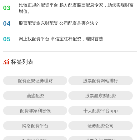
比较正规的配资平台 杨方配资股票配息专家，助您实现财富
03
增值。
04
股票配资鑫东财配资 公司配资是否合法？
05
网上找配资平台 卓信宝杠杆配资，理财首选
标签列表
配资正规证券理财
股票配资网站排行
鼎盛配资
股票鑫东财配资
配资哪家利息低
十大配资平台app
网络配资平台
证券配资公司