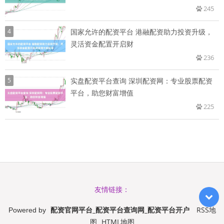
245
4
国家允许的配资平台 港融配资助力投资升级，
灵活资金配置开启财
236
5
实盘配资平台查询 深圳配资网：专业股票配资
平台，助您财富增值
225
友情链接：
配资官网平台_配资平台查询网_配资平台开户
RSS地
Powered by
图
HTML地图