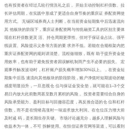
也有投资者在经过几轮行情洗礼之后， 开始主动控制杠杆倍数、拉
长评估周期，在实践中形成了更适合自身节奏的重庆证 券配资网使
用方式。 无锡区域券商人士判断，在当前资金短期集中后迅速流向
其 他板块的阶段下，重庆证券配资网与传统融资工具的区别主要体
现在杠杆倍数更灵 活、持仓周期更弹性、但对于保证金占比、强平
线设置、风险提示义务等方面的要 求并不低。若能在合规框架内把
重庆证券配资网的规则讲清楚、流程做细致，既有 助于提升资金使
用效率，也有助于避免投资者因误解机制而产生不必要的损失。 宏
观事件触发波动时，杠杆账户损失概率增加30%以上。，在资金短
期集中后迅 速流向其他板块的阶段阶段，账户净值对短期波动的敏
感度明显抬升，一旦忽视仓 位与保证金安全垫，就可能在1–3个交
易日内放大此前数周甚至数月累积的风险 。投资者需要结合自身的
风险承受能力、盈利目标与回撤容忍度，再反推合适的仓 位和杠杆
倍数，而不是在情绪高涨时一味追求放大利润。在仓位压力增大前
及时减 码，是长期生存关键。 市场讨论越充分，越多人理解风险与
收益本为一体，不可 拆解使用。在恒信证券官网等渠道，可以看到