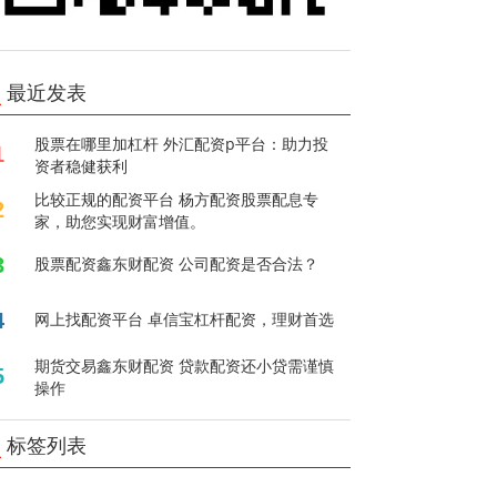
最近发表
股票在哪里加杠杆 外汇配资p平台：助力投
1
资者稳健获利
比较正规的配资平台 杨方配资股票配息专
2
家，助您实现财富增值。
3
股票配资鑫东财配资 公司配资是否合法？
4
网上找配资平台 卓信宝杠杆配资，理财首选
期货交易鑫东财配资 贷款配资还小贷需谨慎
5
操作
标签列表