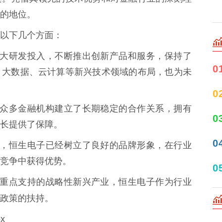
的地位。
以下几个方面：
持续加大研发投入，不断推出创新产品和服务，保持了
0
、大数据、云计算等新兴技术领域的布局，也为未
0
与国内众多金融机构建立了长期稳定的合作关系，拥有
0
长提供了保障。
0
的发展，恒生电子已经树立了良好的品牌形象，在行业
竞争中获得优势。
0
是国家重点支持的战略性新兴产业，恒生电子作为行业
政策的扶持。
x