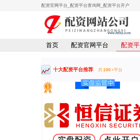
配资官网平台_配资平台查询网_配资平台开户
首页
配资官网平台
配资平
十大配资平台推荐
共
100
+平台