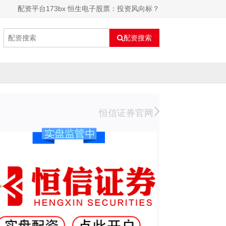
配资平台173bx 恒生电子股票：投资风向标？
配资搜索
恒信证券官网