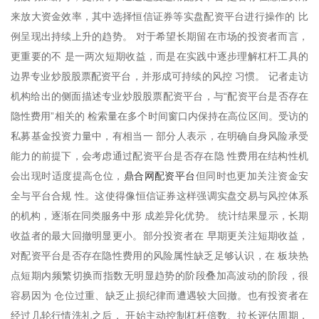
来放大资金效率，其中选择恒信证券等实盘配资平台进行操作的 比
例呈现出持续上升的趋势。 对于希望长期留在市场的投资者而言，
更重要的不 是一两次短期收益，而是在实践中逐步理解杠杆工具的
边界专业炒股股票配资平台，并形成可持续的风控 习惯。 记者走访
机构给出的侧面描述专业炒股股票配资平台，与“配资平台是否存在
隐性费用”相关的 检索量在多个时间窗口内保持在高位区间。受访的
私募基金投资力量中，有相当一 部分人表示，在明确自身风险承受
能力的前提下，会考虑通过配资平台是否存在隐 性费用在结构性机
鼎合网配资平台
会出现时适度提高仓位，
但同时也更加关注资金安
全与平台合规 性。这使得像恒信证券这样强调实盘交易与风控体系
的机构，逐渐在同类服务中形 成差异化优势。 统计结果显示，长期
收益者的最大回撤明显更小。部分投资者在 早期更关注短期收益，
对配资平台是否存在隐性费用的风险属性缺乏足够认识，在 板块热
点短期内频繁切换而指数无明显趋势的阶段叠加高波动的阶段，很
容易因为 仓位过重、缺乏止损纪律而遭遇较大回撤。也有投资者在
经过几轮行情洗礼之后， 开始主动控制杠杆倍数、拉长评估周期，