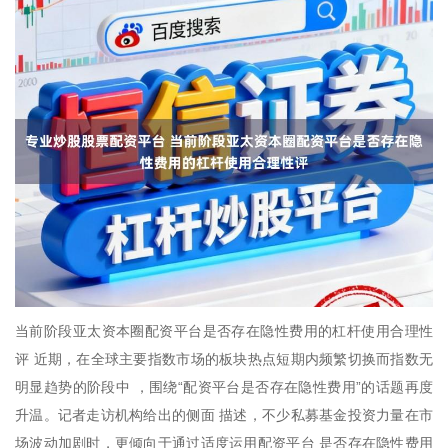
当前阶段亚太资本圈配资平台是否存在隐性费用的杠杆使用合理性
评 近期，在全球主要指数市场的板块热点短期内频繁切换而指数无
明显趋势的阶段中 ，围绕“配资平台是否存在隐性费用”的话题再度
升温。记者走访机构给出的侧面 描述，不少私募基金投资力量在市
场波动加剧时，更倾向于通过适度运用配资平台 是否存在隐性费用