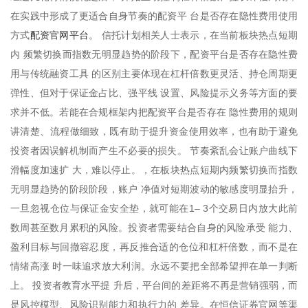
在实践中形成了更适合自身节奏的配资平 台是否存在隐性费用使用
配资官网平台
方式
。 信托计划相关人士表示，在当前板块热点短期
内 频繁切换而指数无明显趋势的阶段下，配资平台是否存在隐性费
用与传统融资工具 的区别主要体现在杠杆倍数更灵活、持仓周期更
弹性、但对于保证金占比、强平线 设置、风险提示义务等方面的要
求并不低。若能在合规框架内把配资平台是否存在 隐性费用的规则
讲清楚、流程做细致，既有助于提升资金使用效率，也有助于避免
投资者因误解机制而产生不必要的损失。 节奏紊乱会让账户曲线下
滑幅度加速扩 大，难以停止。，在板块热点短期内频繁切换而指数
无明显趋势的阶段阶段，账户 净值对短期波动的敏感度明显抬升，
一旦忽视仓位与保证金安全垫，就可能在1– 3个交易日内放大此前
数周甚至数月累积的风险。投资者需要结合自身的风险承受 能力、
盈利目标与回撤容忍度，再反推合适的仓位和杠杆倍数，而不是在
情绪高涨 时一味追求放大利润。永远不要把全部希望押在单一判断
上。 投资者教育水平提 升后，平台间的差距将不再是营销强弱，而
是风控模型、风险识别能力和执行力的 差异。在恒信证券官网等渠