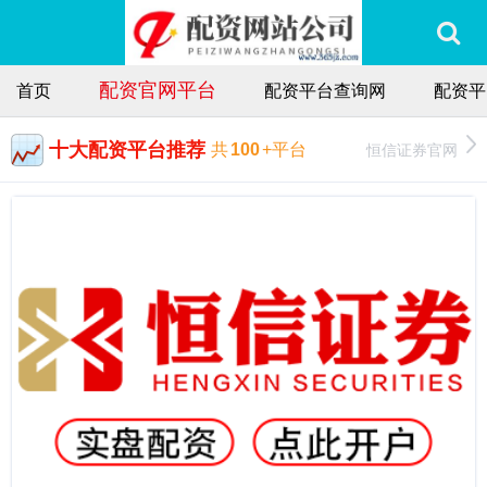
配资官网平台
首页
配资平台查询网
配资平
十大配资平台推荐
恒信证券官网
共
100
+平台